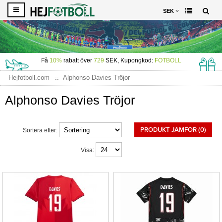
SEK
Få
10%
rabatt över
729
SEK, Kupongkod:
FOTBOLL
Hejfotboll.com
Alphonso Davies Tröjor
Alphonso Davies Tröjor
PRODUKT JÄMFÖR (0)
Sortera efter:
Visa: