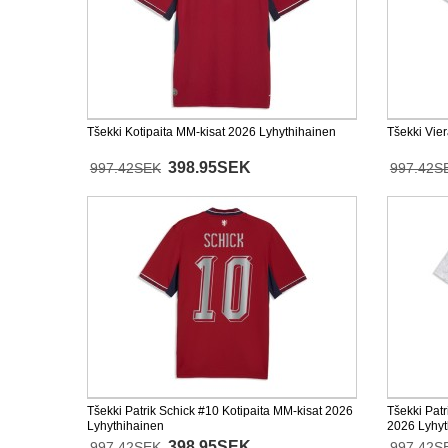
Tšekki Kotipaita MM-kisat 2026 Lyhythihainen
Tšekki Vie
398.95SEK
997.42SEK
997.42S
Tšekki Patrik Schick #10 Kotipaita MM-kisat 2026
Tšekki Patr
Lyhythihainen
2026 Lyhyt
398.95SEK
997.42SEK
997.42S