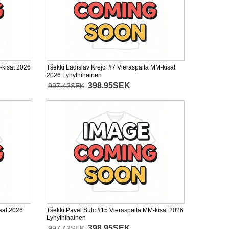
-kisat 2026
Tšekki Ladislav Krejci #7 Vieraspaita MM-kisat
2026 Lyhythihainen
398.95SEK
997.42SEK
sat 2026
Tšekki Pavel Sulc #15 Vieraspaita MM-kisat 2026
Lyhythihainen
398.95SEK
997.42SEK