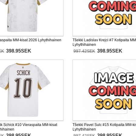
raspaita MM-kisat 2026 Lyhythihainen
Tšekki Ladislav Krejci #7 Kotipaita MM
Lyhythihainen
398.95SEK
398.95SEK
EK
997.42SEK
ik Schick #10 Vieraspaita MM-kisat
Tšekki Pavel Sulc #15 Kotipaita MM-ki
hihainen
Lyhythihainen
398.95SEK
398.95SEK
EK
997.42SEK