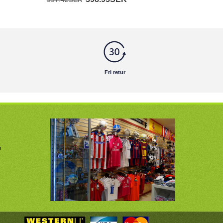
Fri retur
m