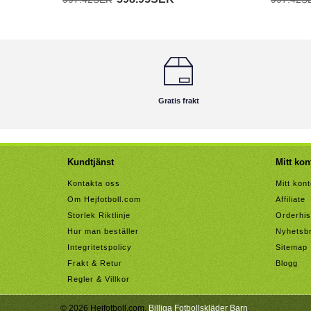
Gratis frakt
Kundtjänst
Mitt kon
Kontakta oss
Mitt kon
Om Hejfotboll.com
Affiliate
Storlek Riktlinje
Orderhis
Hur man beställer
Nyhetsb
Integritetspolicy
Sitemap
Frakt & Retur
Blogg
Regler & Villkor
© 2026 Hejfotboll.com.
Billiga Fotbollskläder Barn
.