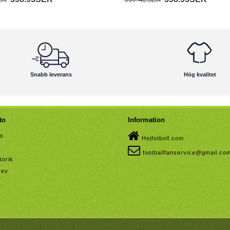
Snabb leverans
Hög kvalitet
to
Information
to
Hejfotboll.com
footballfanservice@gmail.co
torik
rev