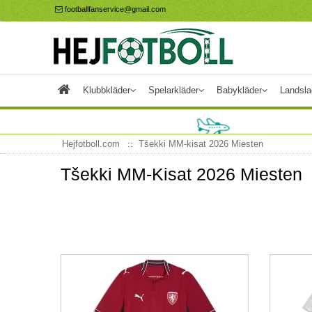
footballfanservice@gmail.com
Klubbkläder
Spelarkläder
Babykläder
Landsla
Hejfotboll.com
Tšekki MM-kisat 2026 Miesten
Tšekki MM-Kisat 2026 Miesten