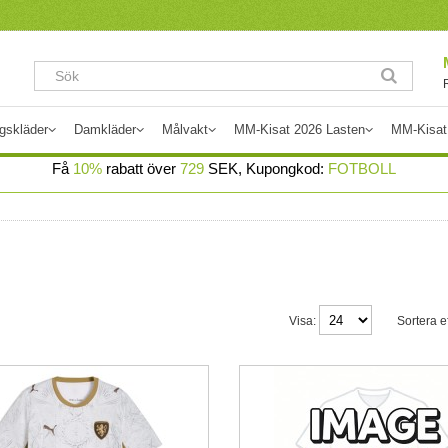
gskläder
Damkläder
Målvakt
MM-Kisat 2026 Lasten
MM-Kisat
Få
10%
rabatt över
729
SEK, Kupongkod:
FOTBOLL
Visa:
Sortera ef