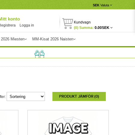
SEK
Valuta
Mitt konto
Kundvagn
Registrera
Logga in
(0) Summa:
0.00SEK
 2026 Miesten
MM-Kisat 2026 Naisten
PRODUKT JÄMFÖR (0)
ter: