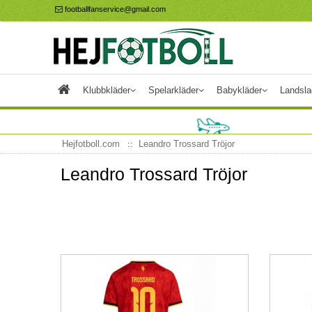
footballfanservice@gmail.com
Klubbkläder
Spelarkläder
Babykläder
Landsla
Hejfotboll.com
Leandro Trossard Tröjor
Leandro Trossard Tröjor