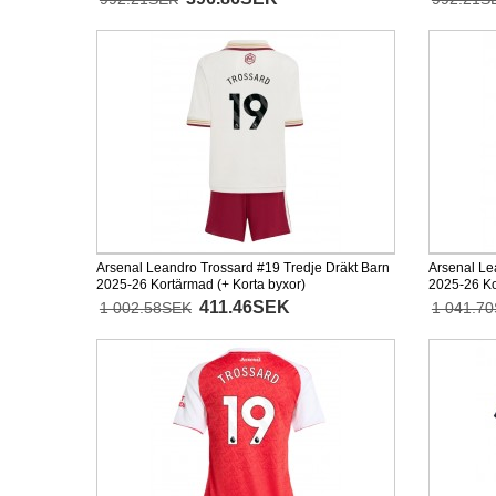
Arsenal Leandro Trossard #19 Tredje Dräkt Barn
Arsenal Le
2025-26 Kortärmad (+ Korta byxor)
2025-26 K
411.46SEK
1 002.58SEK
1 041.7