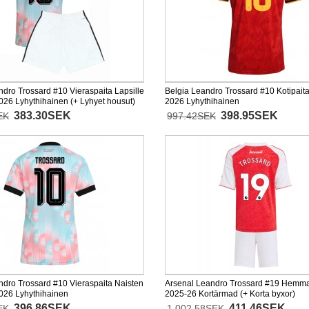
ndro Trossard #10 Vieraspaita Lapsille
Belgia Leandro Trossard #10 Kotipait
026 Lyhythihainen (+ Lyhyet housut)
2026 Lyhythihainen
383.30SEK
398.95SEK
EK
997.42SEK
ndro Trossard #10 Vieraspaita Naisten
Arsenal Leandro Trossard #19 Hemma
026 Lyhythihainen
2025-26 Kortärmad (+ Korta byxor)
396.86SEK
411.46SEK
EK
1 002.58SEK