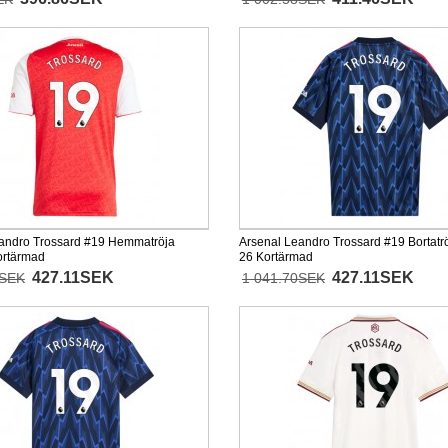
andro Trossard #19 Hemmatröja
Arsenal Leandro Trossard #19 Bortatr
ortärmad
26 Kortärmad
427.11SEK
427.11SEK
0SEK
1 041.70SEK