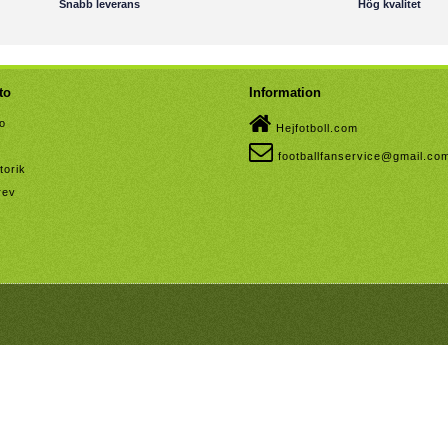
Snabb leverans
Hög kvalitet
to
Information
to
Hejfotboll.com
footballfanservice@gmail.co
torik
rev