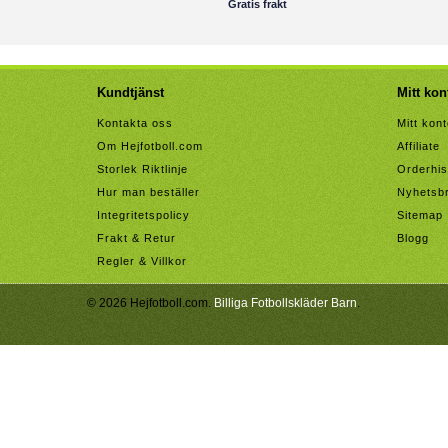
Gratis frakt
Kundtjänst
Mitt kon
Kontakta oss
Mitt kon
Om Hejfotboll.com
Affiliate
Storlek Riktlinje
Orderhis
Hur man beställer
Nyhetsb
Integritetspolicy
Sitemap
Frakt & Retur
Blogg
Regler & Villkor
© 2026 Hejfotboll.com.
Billiga Fotbollskläder Barn
.