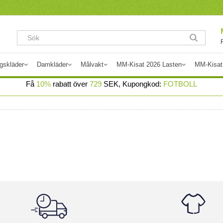
gskläder
Damkläder
Målvakt
MM-Kisat 2026 Lasten
MM-Kisat
Få
10%
rabatt över
729
SEK, Kupongkod:
FOTBOLL