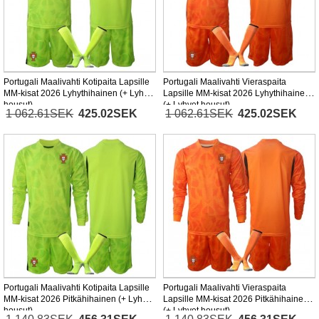
Portugali Maalivahti Kotipaita Lapsille
Portugali Maalivahti Vieraspaita
MM-kisat 2026 Lyhythihainen (+ Lyhyet
Lapsille MM-kisat 2026 Lyhythihainen
housut)
(+ Lyhyet housut)
1 062.61SEK
425.02SEK
1 062.61SEK
425.02SEK
Portugali Maalivahti Kotipaita Lapsille
Portugali Maalivahti Vieraspaita
MM-kisat 2026 Pitkähihainen (+ Lyhyet
Lapsille MM-kisat 2026 Pitkähihainen
housut)
(+ Lyhyet housut)