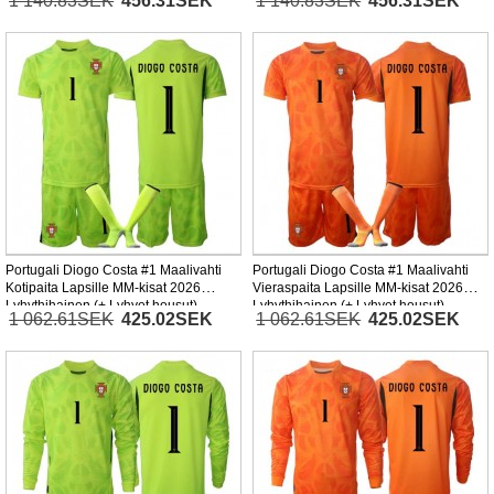
1 140.83SEK
456.31SEK
1 140.83SEK
456.31SEK
Portugali Diogo Costa #1 Maalivahti
Portugali Diogo Costa #1 Maalivahti
Kotipaita Lapsille MM-kisat 2026
Vieraspaita Lapsille MM-kisat 2026
Lyhythihainen (+ Lyhyet housut)
Lyhythihainen (+ Lyhyet housut)
1 062.61SEK
425.02SEK
1 062.61SEK
425.02SEK