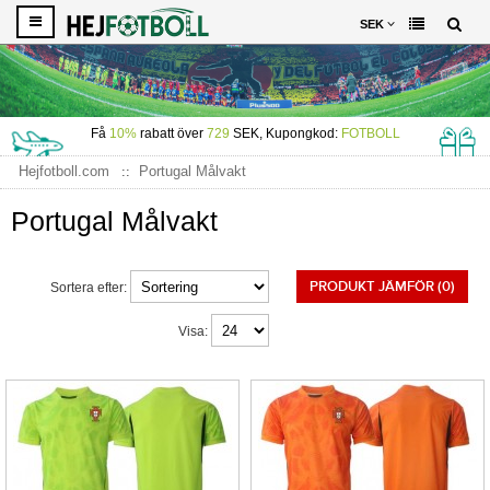
SEK
Få
10%
rabatt över
729
SEK, Kupongkod:
FOTBOLL
Hejfotboll.com
Portugal Målvakt
Portugal Målvakt
PRODUKT JÄMFÖR (0)
Sortera efter:
Visa: