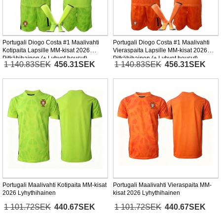
Portugali Diogo Costa #1 Maalivahti
Portugali Diogo Costa #1 Maalivahti
Kotipaita Lapsille MM-kisat 2026
Vieraspaita Lapsille MM-kisat 2026
Pitkähihainen (+ Lyhyet housut)
Pitkähihainen (+ Lyhyet housut)
1 140.83SEK
456.31SEK
1 140.83SEK
456.31SEK
Portugali Maalivahti Kotipaita MM-kisat
Portugali Maalivahti Vieraspaita MM-
2026 Lyhythihainen
kisat 2026 Lyhythihainen
1 101.72SEK
440.67SEK
1 101.72SEK
440.67SEK