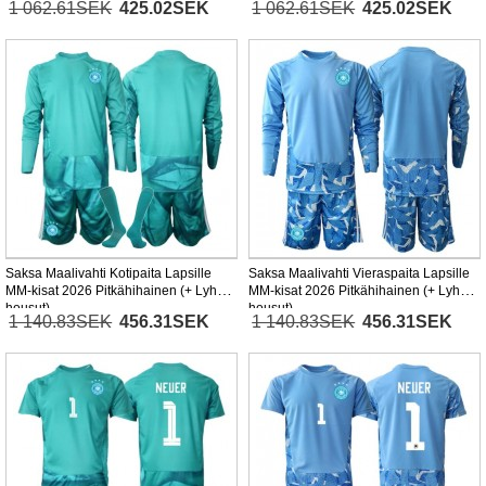
1 062.61SEK
425.02SEK
1 062.61SEK
425.02SEK
Saksa Maalivahti Kotipaita Lapsille
Saksa Maalivahti Vieraspaita Lapsille
MM-kisat 2026 Pitkähihainen (+ Lyhyet
MM-kisat 2026 Pitkähihainen (+ Lyhyet
housut)
housut)
1 140.83SEK
456.31SEK
1 140.83SEK
456.31SEK