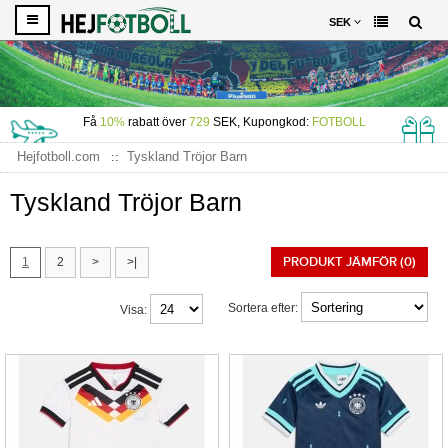
SEK
Få
10%
rabatt över
729
SEK, Kupongkod:
FOTBOLL
Hejfotboll.com
Tyskland Tröjor Barn
Tyskland Tröjor Barn
PRODUKT JÄMFÖR (0)
1
2
>
>|
Sortera efter:
Visa: