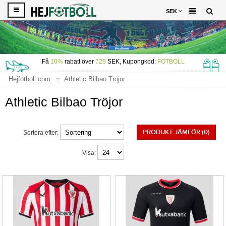
SEK
Få
10%
rabatt över
729
SEK, Kupongkod:
FOTBOLL
Hejfotboll.com
Athletic Bilbao Tröjor
Athletic Bilbao Tröjor
PRODUKT JÄMFÖR (0)
Sortera efter:
Visa: