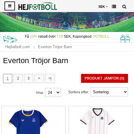
SEK
Få
10%
rabatt över
729
SEK, Kupongkod:
FOTBOLL
Hejfotboll.com
Everton Tröjor Barn
Everton Tröjor Barn
PRODUKT JÄMFÖR (0)
1
2
3
>
>|
Sortera efter:
Visa: