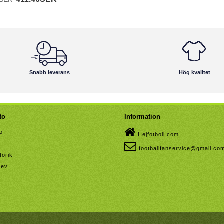
Snabb leverans
Hög kvalitet
to
Information
to
Hejfotboll.com
footballfanservice@gmail.co
torik
rev