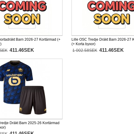
Bortadräkt Barn 2026-27 Kortärmad (+
Lille OSC Tredje Dräkt Barn 2026-27 
)
(+ Korta byxor)
411.46SEK
411.46SEK
8SEK
1 002.58SEK
Tredje Dräkt Barn 2025-26 Kortärmad
xor)
411.46SEK
8SEK