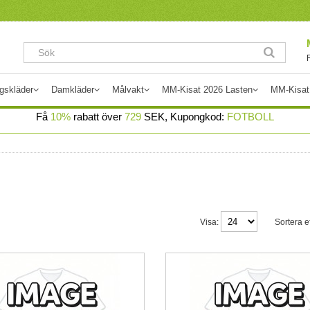
gskläder
Damkläder
Målvakt
MM-Kisat 2026 Lasten
MM-Kisat
Få
10%
rabatt över
729
SEK, Kupongkod:
FOTBOLL
Visa:
Sortera ef