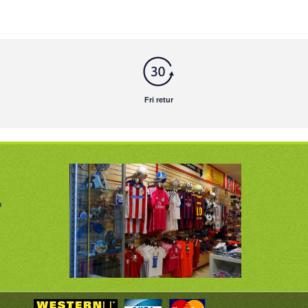
Fri retur
m