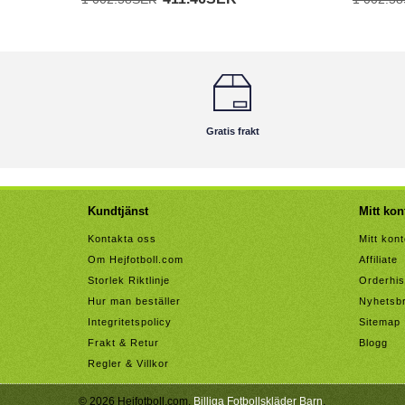
Gratis frakt
Kundtjänst
Mitt kon
Kontakta oss
Mitt kon
Om Hejfotboll.com
Affiliate
Storlek Riktlinje
Orderhis
Hur man beställer
Nyhetsb
Integritetspolicy
Sitemap
Frakt & Retur
Blogg
Regler & Villkor
© 2026 Hejfotboll.com.
Billiga Fotbollskläder Barn
.