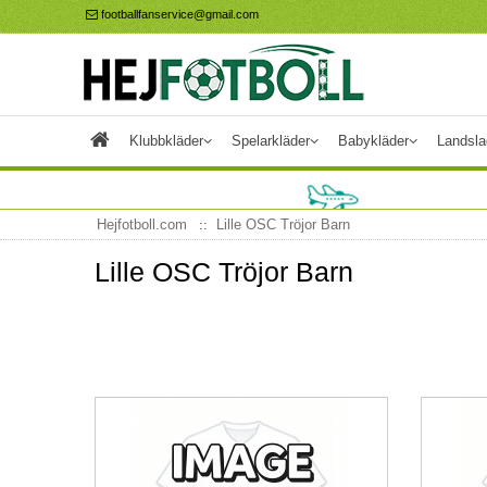
footballfanservice@gmail.com
Klubbkläder
Spelarkläder
Babykläder
Landsla
Hejfotboll.com
Lille OSC Tröjor Barn
Lille OSC Tröjor Barn