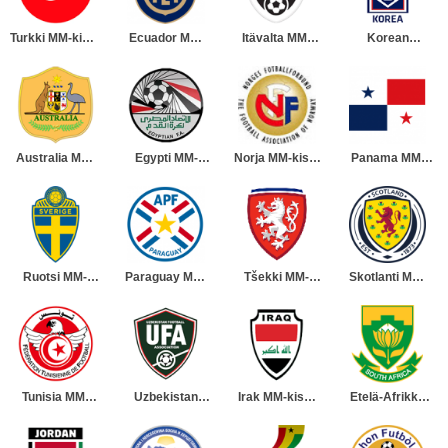
Turkki MM-kisat
Ecuador MM-
Itävalta MM-
Korean
2026 Miesten
kisat 2026
kisat 2026
tasavalta MM-
Miesten
Miesten
kisat 2026
Miesten
Australia MM-
Egypti MM-
Norja MM-kisat
Panama MM-
kisat 2026
kisat 2026
2026 Miesten
kisat 2026
Miesten
Miesten
Miesten
Ruotsi MM-
Paraguay MM-
Tšekki MM-
Skotlanti MM-
kisat 2026
kisat 2026
kisat 2026
kisat 2026
Miesten
Miesten
Miesten
Miesten
Tunisia MM-
Uzbekistan
Irak MM-kisat
Etelä-Afrikka
kisat 2026
MM-kisat 2026
2026 Miesten
MM-kisat 2026
Miesten
Miesten
Miesten