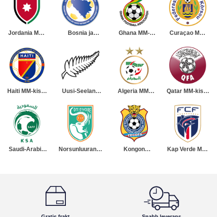
Jordania MM-
Bosnia ja
Ghana MM-
Curaçao MM-
kisat 2026
Hertsegovina
kisat 2026
kisat 2026
Miesten
MM-kisat 2026
Miesten
Miesten
Miesten
Haiti MM-kisat
Uusi-Seelanti
Algeria MM-
Qatar MM-kisat
2026 Miesten
MM-kisat 2026
kisat 2026
2026 Miesten
Miesten
Miesten
Saudi-Arabia
Norsunluurannikko
Kongon
Kap Verde MM-
MM-kisat 2026
MM-kisat 2026
demokraattinen
kisat 2026
Miesten
Miesten
tasavalta MM-
Miesten
kisat 2026
Miesten
Gratis frakt
Snabb leverans