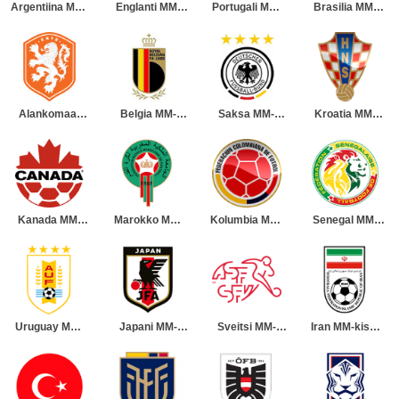
Argentiina MM-
Englanti MM-
Portugali MM-
Brasilia MM-
kisat 2026
kisat 2026
kisat 2026
kisat 2026
Miesten
Miesten
Miesten
Miesten
Alankomaat
Belgia MM-
Saksa MM-
Kroatia MM-
MM-kisat 2026
kisat 2026
kisat 2026
kisat 2026
Miesten
Miesten
Miesten
Miesten
Kanada MM-
Marokko MM-
Kolumbia MM-
Senegal MM-
kisat 2026
kisat 2026
kisat 2026
kisat 2026
Miesten
Miesten
Miesten
Miesten
Uruguay MM-
Japani MM-
Sveitsi MM-
Iran MM-kisat
kisat 2026
kisat 2026
kisat 2026
2026 Miesten
Miesten
Miesten
Miesten