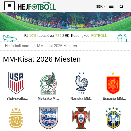
SEK
Få
10%
rabatt över
729
SEK, Kupongkod:
FOTBOLL
Hejfotboll.com
MM-kisat 2026 Miesten
MM-Kisat 2026 Miesten
Yhdysvallat
Meksiko MM-
Ranska MM-
Espanja MM-
MM-kisat 2026
kisat 2026
kisat 2026
kisat 2026
Miesten
Miesten
Miesten
Miesten