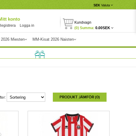
SEK
Valuta
Mitt konto
Kundvagn
Registrera
Logga in
(0) Summa:
0.00SEK
 2026 Miesten
MM-Kisat 2026 Naisten
PRODUKT JÄMFÖR (0)
ter: