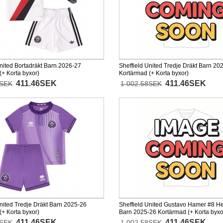
United Bortadräkt Barn 2026-27
Sheffield United Tredje Dräkt Barn 20
(+ Korta byxor)
Kortärmad (+ Korta byxor)
411.46SEK
411.46SEK
8SEK
1 002.58SEK
United Tredje Dräkt Barn 2025-26
Sheffield United Gustavo Hamer #8 
(+ Korta byxor)
Barn 2025-26 Kortärmad (+ Korta byxo
411.46SEK
411.46SEK
8SEK
1 002.58SEK