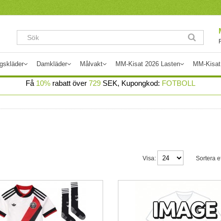
gskläder
Damkläder
Målvakt
MM-Kisat 2026 Lasten
MM-Kisat
Få
10%
rabatt över
729
SEK, Kupongkod:
FOTBOLL
Visa:
Sortera ef