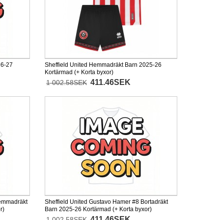
26-27
Sheffield United Hemmadräkt Barn 2025-26
Kortärmad (+ Korta byxor)
411.46SEK
1 002.58SEK
Hemmadräkt
Sheffield United Gustavo Hamer #8 Bortadräkt
r)
Barn 2025-26 Kortärmad (+ Korta byxor)
411.46SEK
1 002.58SEK