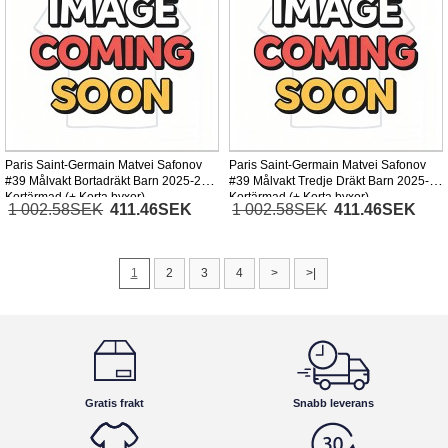
Paris Saint-Germain Matvei Safonov
Paris Saint-Germain Matvei Safonov
#39 Målvakt Bortadräkt Barn 2025-26
#39 Målvakt Tredje Dräkt Barn 2025-26
Kortärmad (+ Korta byxor)
Kortärmad (+ Korta byxor)
1 002.58SEK
411.46SEK
1 002.58SEK
411.46SEK
1
2
3
4
>
>|
Gratis frakt
Snabb leverans