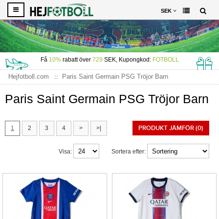
SEK
Få
10%
rabatt över
729
SEK, Kupongkod:
FOTBOLL
Hejfotboll.com
Paris Saint Germain PSG Tröjor Barn
Paris Saint Germain PSG Tröjor Barn
PRODUKT JÄMFÖR (0)
1
2
3
4
>
>|
Visa:
Sortera efter: