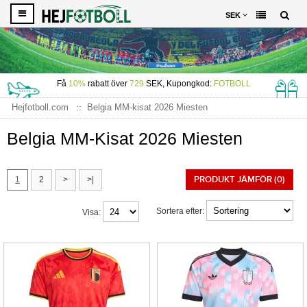
SEK
Få
10%
rabatt över
729
SEK, Kupongkod:
FOTBOLL
Hejfotboll.com
Belgia MM-kisat 2026 Miesten
Belgia MM-Kisat 2026 Miesten
PRODUKT JÄMFÖR (0)
1
2
>
>|
Sortera efter:
Visa: