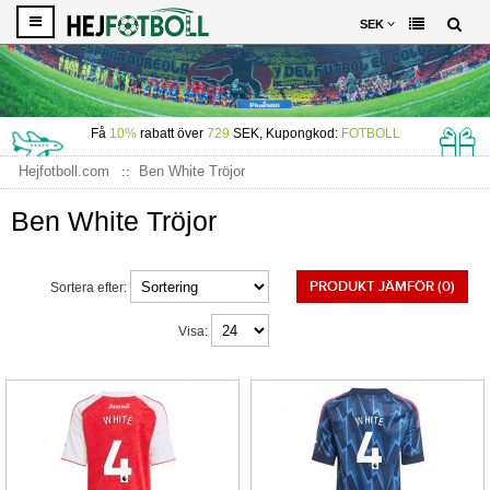
SEK
Få
10%
rabatt över
729
SEK, Kupongkod:
FOTBOLL
Hejfotboll.com
Ben White Tröjor
Ben White Tröjor
PRODUKT JÄMFÖR (0)
Sortera efter:
Visa: