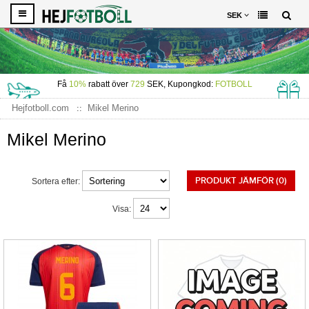
SEK
Få
10%
rabatt över
729
SEK, Kupongkod:
FOTBOLL
Hejfotboll.com
Mikel Merino
Mikel Merino
PRODUKT JÄMFÖR (0)
Sortera efter:
Visa: