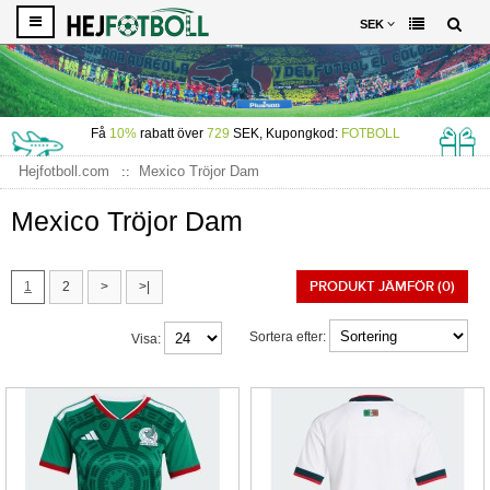
SEK
Få
10%
rabatt över
729
SEK, Kupongkod:
FOTBOLL
Hejfotboll.com
Mexico Tröjor Dam
Mexico Tröjor Dam
PRODUKT JÄMFÖR (0)
1
2
>
>|
Sortera efter:
Visa: