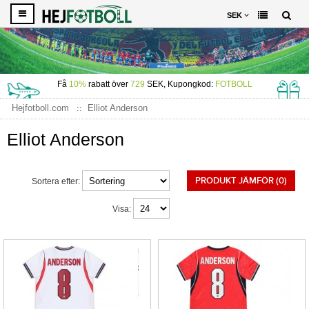
SEK
Få
10%
rabatt över
729
SEK, Kupongkod:
FOTBOLL
Hejfotboll.com
Elliot Anderson
Elliot Anderson
PRODUKT JÄMFÖR (0)
Sortera efter:
Visa: