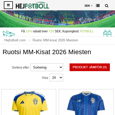
SEK
Få
10%
rabatt över
729
SEK, Kupongkod:
FOTBOLL
Hejfotboll.com
Ruotsi MM-kisat 2026 Miesten
Ruotsi MM-Kisat 2026 Miesten
PRODUKT JÄMFÖR (0)
Sortera efter:
Visa: