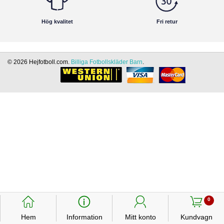
Hög kvalitet
Fri retur
© 2026 Hejfotboll.com.
Billiga Fotbollskläder Barn
.
󰃱
󰈢
󰃳
󰃦
0
Hem
Information
Mitt konto
Kundvagn