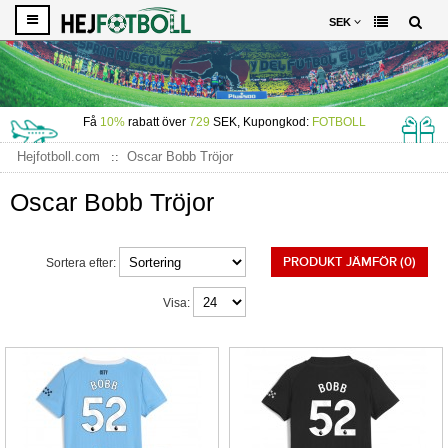
SEK
Få
10%
rabatt över
729
SEK, Kupongkod:
FOTBOLL
Hejfotboll.com
Oscar Bobb Tröjor
Oscar Bobb Tröjor
PRODUKT JÄMFÖR (0)
Sortera efter:
Visa: