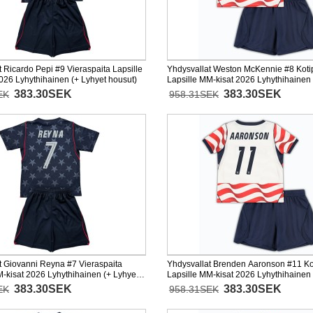
 Ricardo Pepi #9 Vieraspaita Lapsille
Yhdysvallat Weston McKennie #8 Koti
026 Lyhythihainen (+ Lyhyet housut)
Lapsille MM-kisat 2026 Lyhythihainen 
housut)
383.30SEK
383.30SEK
EK
958.31SEK
t Giovanni Reyna #7 Vieraspaita
Yhdysvallat Brenden Aaronson #11 Ko
M-kisat 2026 Lyhythihainen (+ Lyhyet
Lapsille MM-kisat 2026 Lyhythihainen 
housut)
383.30SEK
383.30SEK
EK
958.31SEK