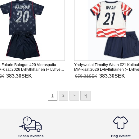
t Folarin Balogun #20 Vieraspaita
Yhdysvallat Timothy Weah #21 Kotipait
M-kisat 2026 Lyhythihainen (+ Lyhyet
MM-kisat 2026 Lyhythihainen (+ Lyhye
383.30SEK
383.30SEK
EK
958.31SEK
1
2
>
>|
Snabb leverans
Hög kvalitet