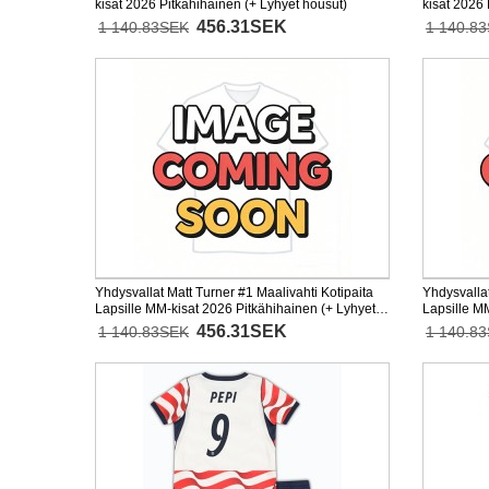
kisat 2026 Pitkähihainen (+ Lyhyet housut)
kisat 2026 
456.31SEK
1 140.83SEK
1 140.8
Yhdysvallat Matt Turner #1 Maalivahti Kotipaita
Yhdysvallat
Lapsille MM-kisat 2026 Pitkähihainen (+ Lyhyet
Lapsille M
housut)
housut)
456.31SEK
1 140.83SEK
1 140.8