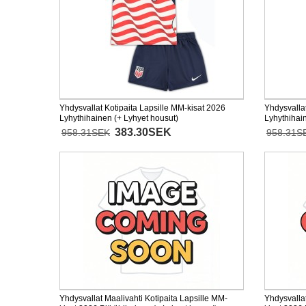
Yhdysvallat Kotipaita Lapsille MM-kisat 2026
Yhdysvalla
Lyhythihainen (+ Lyhyet housut)
Lyhythihai
383.30SEK
958.31SEK
958.31S
Yhdysvallat Maalivahti Kotipaita Lapsille MM-
Yhdysvallat