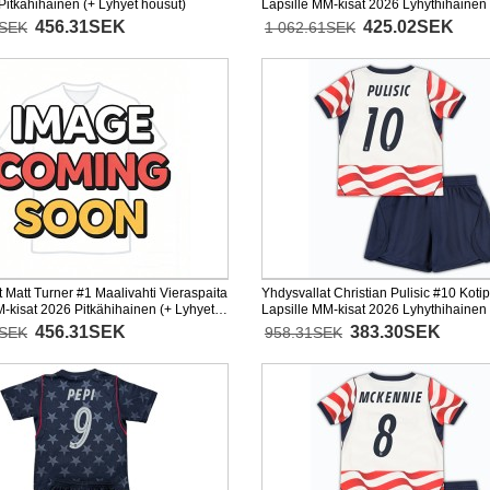
Pitkähihainen (+ Lyhyet housut)
Lapsille MM-kisat 2026 Lyhythihainen 
housut)
456.31SEK
425.02SEK
3SEK
1 062.61SEK
 Matt Turner #1 Maalivahti Vieraspaita
Yhdysvallat Christian Pulisic #10 Kotip
M-kisat 2026 Pitkähihainen (+ Lyhyet
Lapsille MM-kisat 2026 Lyhythihainen 
housut)
456.31SEK
383.30SEK
3SEK
958.31SEK