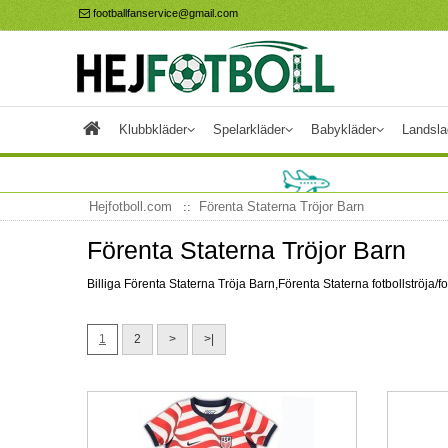
footballfanservice@gmail.com
Klubbkläder
Spelarkläder
Babykläder
Landsla
Hejfotboll.com
Förenta Staterna Tröjor Barn
Förenta Staterna Tröjor Barn
Billiga Förenta Staterna Tröja Barn,Förenta Staterna fotbollströj
1
2
>
>|