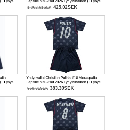
(+ Lyhyet
Lapsille MM-kisat 2026 Lyhythihainen (+ Lyhyet
housut)
425.02SEK
1 062.61SEK
aita
Yhdysvallat Christian Pulisic #10 Vieraspaita
(+ Lyhyet
Lapsille MM-kisat 2026 Lyhythihainen (+ Lyhyet
housut)
383.30SEK
958.31SEK