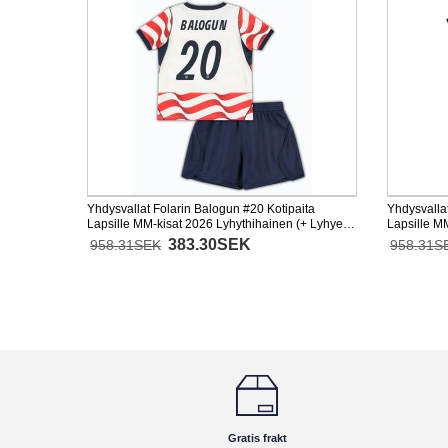
Yhdysvallat Folarin Balogun #20 Kotipaita
Yhdysvalla
Lapsille MM-kisat 2026 Lyhythihainen (+ Lyhyet
Lapsille M
housut)
housut)
383.30SEK
958.31SEK
958.31S
Gratis frakt