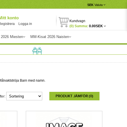
SEK
Valuta
Mitt konto
Kundvagn
Registrera
Logga in
(0) Summa:
0.00SEK
 2026 Miesten
MM-Kisat 2026 Naisten
d/Målvaktströja Barn med namn.
PRODUKT JÄMFÖR (0)
ter: