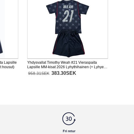
a Lapsille
Yhdysvallat Timothy Weah #21 Vieraspaita
t housut)
Lapsille MM-kisat 2026 Lyhythihainen (+ Lyhyet
housut)
383.30SEK
958.31SEK
Fri retur