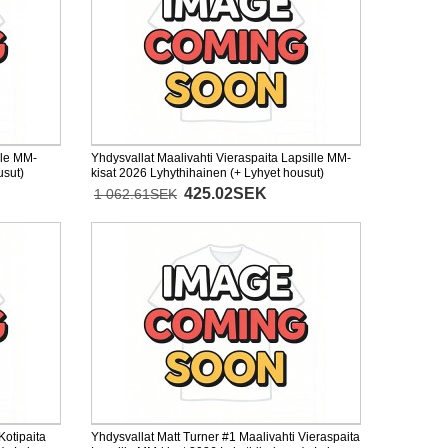
lle MM-
Yhdysvallat Maalivahti Vieraspaita Lapsille MM-
usut)
kisat 2026 Lyhythihainen (+ Lyhyet housut)
425.02SEK
1 062.61SEK
Kotipaita
Yhdysvallat Matt Turner #1 Maalivahti Vieraspaita