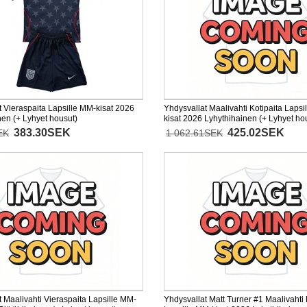
t Vieraspaita Lapsille MM-kisat 2026
Yhdysvallat Maalivahti Kotipaita Lapsi
nen (+ Lyhyet housut)
kisat 2026 Lyhythihainen (+ Lyhyet ho
383.30SEK
425.02SEK
EK
1 062.61SEK
 Maalivahti Vieraspaita Lapsille MM-
Yhdysvallat Matt Turner #1 Maalivahti 