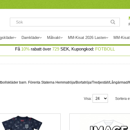
gskläder
Damkläder
Målvakt
MM-Kisat 2026 Lasten
MM-Kisat
Få
10%
rabatt över
729
SEK, Kupongkod:
FOTBOLL
a/fotbollskläder barn. Förenta Staterna Hemmatröja/Bortatröja/Tredjeställ/Långärma
Visa:
Sortera ef