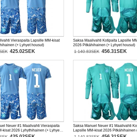
ivahti Vieraspaita Lapsille MM-kisat
Saksa Maalivahti Kotipaita Lapsille MM
hihainen (+ Lyhyet housut)
2026 Pitkähihainen (+ Lyhyet housut)
425.02SEK
456.31SEK
1SEK
1 140.83SEK
el Neuer #1 Maalivahti Vieraspaita
Saksa Manuel Neuer #1 Maalivahti Kot
M-kisat 2026 Lyhythihainen (+ Lyhyet
Lapsille MM-kisat 2026 Pitkähihainen 
housut)
425.02SEK
456.31SEK
1SEK
1 140.83SEK