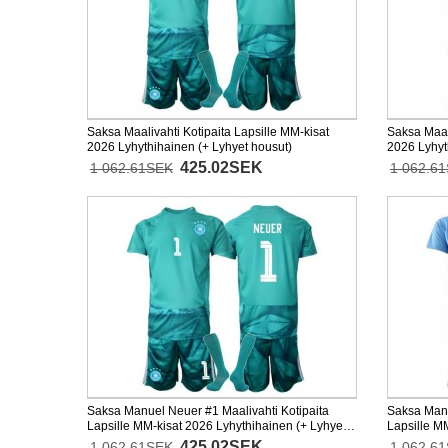
Saksa Maalivahti Kotipaita Lapsille MM-kisat
Saksa Maal
2026 Lyhythihainen (+ Lyhyet housut)
2026 Lyhyt
425.02SEK
1 062.61SEK
1 062.6
Saksa Manuel Neuer #1 Maalivahti Kotipaita
Saksa Manu
Lapsille MM-kisat 2026 Lyhythihainen (+ Lyhyet
Lapsille M
housut)
housut)
425.02SEK
1 062.61SEK
1 062.6