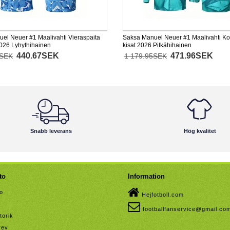
el Neuer #1 Maalivahti Vieraspaita
Saksa Manuel Neuer #1 Maalivahti Ko
026 Lyhythihainen
kisat 2026 Pitkähihainen
440.67SEK
471.96SEK
2SEK
1 179.95SEK
Snabb leverans
Hög kvalitet
to
Information
to
Hejfotboll.com
footballfanservice@gmail.co
torik
rev