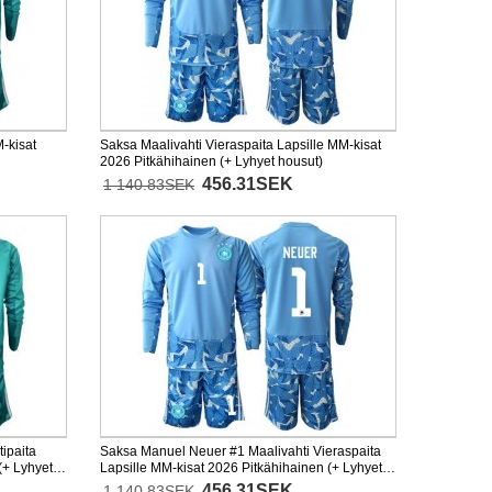
-kisat
Saksa Maalivahti Vieraspaita Lapsille MM-kisat
2026 Pitkähihainen (+ Lyhyet housut)
456.31SEK
1 140.83SEK
ipaita
Saksa Manuel Neuer #1 Maalivahti Vieraspaita
(+ Lyhyet
Lapsille MM-kisat 2026 Pitkähihainen (+ Lyhyet
housut)
456.31SEK
1 140.83SEK