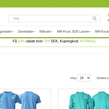
gskläder
Damkläder
Målvakt
MM-Kisat 2026 Lasten
MM-Kisat
Få
10%
rabatt över
729
SEK, Kupongkod:
FOTBOLL
Visa:
Sortera ef