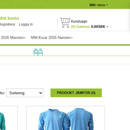
SEK
Valuta
Mitt konto
Kundvagn
Registrera
Logga in
(0) Summa:
0.00SEK
 2026 Miesten
MM-Kisat 2026 Naisten
PRODUKT JÄMFÖR (0)
ter: