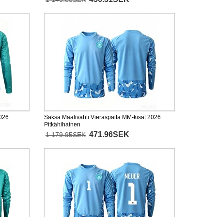
2026
Saksa Maalivahti Vieraspaita MM-kisat 2026
Pitkähihainen
471.96SEK
1 179.95SEK