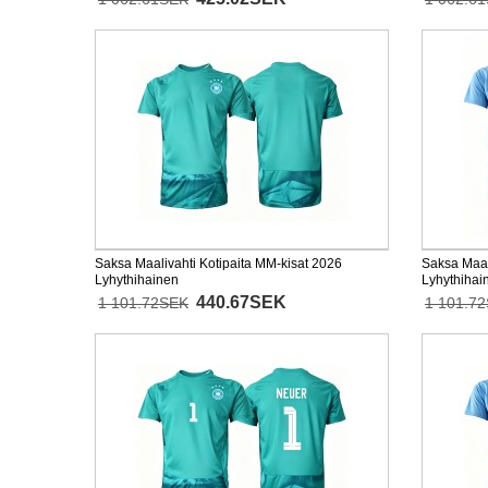
Saksa Maalivahti Kotipaita MM-kisat 2026
Saksa Maal
Lyhythihainen
Lyhythihai
440.67SEK
1 101.72SEK
1 101.7