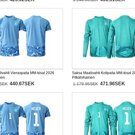
ivahti Vieraspaita MM-kisat 2026
Saksa Maalivahti Kotipaita MM-kisat 
nen
Pitkähihainen
440.67SEK
471.96SEK
2SEK
1 179.95SEK