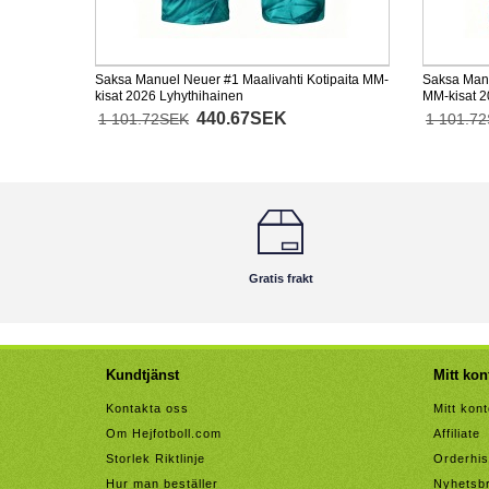
Saksa Manuel Neuer #1 Maalivahti Kotipaita MM-
Saksa Manu
kisat 2026 Lyhythihainen
MM-kisat 2
440.67SEK
1 101.72SEK
1 101.7
Gratis frakt
Kundtjänst
Mitt kon
Kontakta oss
Mitt kon
Om Hejfotboll.com
Affiliate
Storlek Riktlinje
Orderhis
Hur man beställer
Nyhetsb