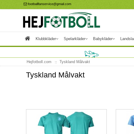
footballfanservice@gmail.com
Klubbkläder
Spelarkläder
Babykläder
Landsla
Hejfotboll.com
Tyskland Målvakt
Tyskland Målvakt