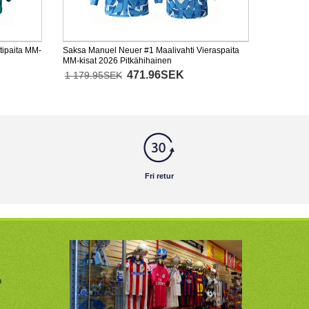
tipaita MM-
Saksa Manuel Neuer #1 Maalivahti Vieraspaita
MM-kisat 2026 Pitkähihainen
471.96SEK
1 179.95SEK
Fri retur
m