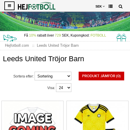
SEK
Få
10%
rabatt över
729
SEK, Kupongkod:
FOTBOLL
Hejfotboll.com
Leeds United Tröjor Barn
Leeds United Tröjor Barn
PRODUKT JÄMFÖR (0)
Sortera efter:
Visa: