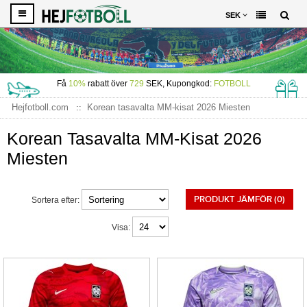
SEK
Få
10%
rabatt över
729
SEK, Kupongkod:
FOTBOLL
Hejfotboll.com
Korean tasavalta MM-kisat 2026 Miesten
Korean Tasavalta MM-Kisat 2026
Miesten
PRODUKT JÄMFÖR (0)
Sortera efter:
Visa: