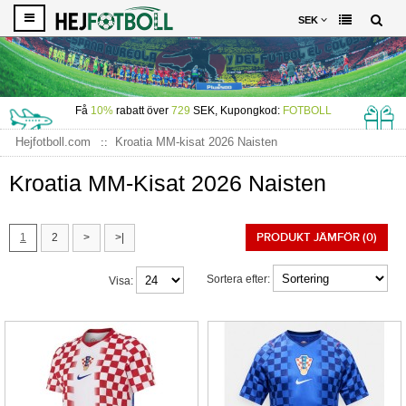
SEK
Få
10%
rabatt över
729
SEK, Kupongkod:
FOTBOLL
Hejfotboll.com
Kroatia MM-kisat 2026 Naisten
Kroatia MM-Kisat 2026 Naisten
PRODUKT JÄMFÖR (0)
1
2
>
>|
Sortera efter:
Visa: