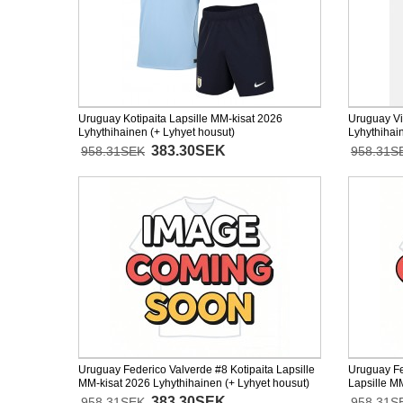
Uruguay Kotipaita Lapsille MM-kisat 2026
Uruguay Vi
Lyhythihainen (+ Lyhyet housut)
Lyhythihai
383.30SEK
958.31SEK
958.31S
Uruguay Federico Valverde #8 Kotipaita Lapsille
Uruguay Fe
MM-kisat 2026 Lyhythihainen (+ Lyhyet housut)
Lapsille M
housut)
383.30SEK
958.31SEK
958.31S