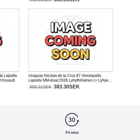
a Lapsille
Uruguay Nicolas de la Cruz #7 Vieraspaita
t housut)
Lapsille MM-kisat 2026 Lyhythihainen (+ Lyhyet
housut)
383.30SEK
958.31SEK
Fri retur