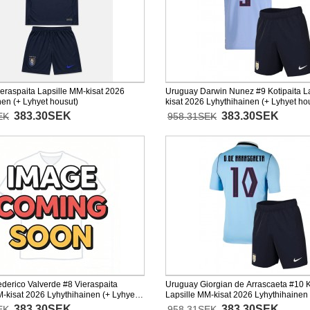
eraspaita Lapsille MM-kisat 2026
Uruguay Darwin Nunez #9 Kotipaita L
nen (+ Lyhyet housut)
kisat 2026 Lyhythihainen (+ Lyhyet ho
383.30SEK
383.30SEK
EK
958.31SEK
derico Valverde #8 Vieraspaita
Uruguay Giorgian de Arrascaeta #10 K
M-kisat 2026 Lyhythihainen (+ Lyhyet
Lapsille MM-kisat 2026 Lyhythihainen 
housut)
383.30SEK
383.30SEK
EK
958.31SEK