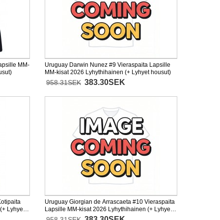
apsille MM-
Uruguay Darwin Nunez #9 Vieraspaita Lapsille
usut)
MM-kisat 2026 Lyhythihainen (+ Lyhyet housut)
383.30SEK
958.31SEK
otipaita
Uruguay Giorgian de Arrascaeta #10 Vieraspaita
(+ Lyhyet
Lapsille MM-kisat 2026 Lyhythihainen (+ Lyhyet
housut)
383.30SEK
958.31SEK