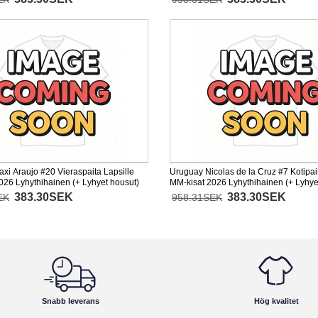
xi Araujo #20 Vieraspaita Lapsille
Uruguay Nicolas de la Cruz #7 Kotipait
026 Lyhythihainen (+ Lyhyet housut)
MM-kisat 2026 Lyhythihainen (+ Lyhye
383.30SEK
383.30SEK
EK
958.31SEK
Snabb leverans
Hög kvalitet