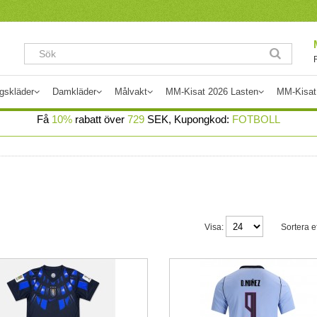
gskläder
Damkläder
Målvakt
MM-Kisat 2026 Lasten
MM-Kisat
Få
10%
rabatt över
729
SEK, Kupongkod:
FOTBOLL
Visa:
Sortera ef