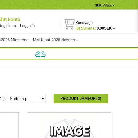
SEK
Valuta
Mitt konto
Kundvagn
Registrera
Logga in
(0) Summa:
0.00SEK
 2026 Miesten
MM-Kisat 2026 Naisten
PRODUKT JÄMFÖR (0)
ter: