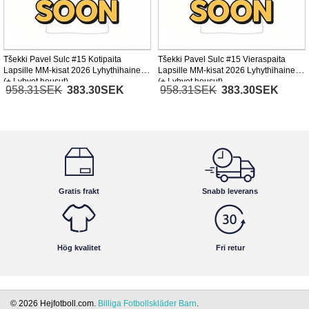
Tšekki Pavel Sulc #15 Kotipaita
Tšekki Pavel Sulc #15 Vieraspaita
Lapsille MM-kisat 2026 Lyhythihainen
Lapsille MM-kisat 2026 Lyhythihainen
(+ Lyhyet housut)
(+ Lyhyet housut)
958.31SEK
383.30SEK
958.31SEK
383.30SEK
Gratis frakt
Snabb leverans
Hög kvalitet
Fri retur
© 2026 Hejfotboll.com.
Billiga Fotbollskläder Barn
.