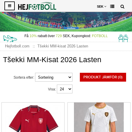
SEK
Få
10%
rabatt över
729
SEK, Kupongkod:
FOTBOLL
Hejfotboll.com
Tšekki MM-kisat 2026 Lasten
Tšekki MM-Kisat 2026 Lasten
PRODUKT JÄMFÖR (0)
Sortera efter:
Visa: