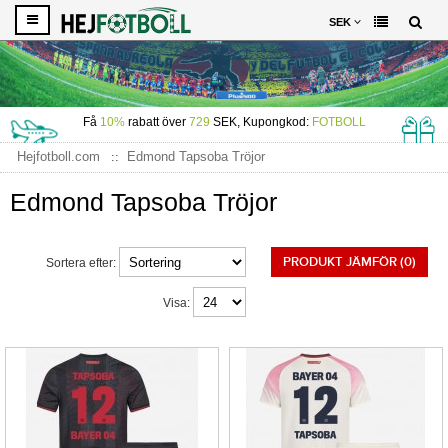
SEK
Få
10%
rabatt över
729
SEK, Kupongkod:
FOTBOLL
Hejfotboll.com
Edmond Tapsoba Tröjor
Edmond Tapsoba Tröjor
PRODUKT JÄMFÖR (0)
Sortera efter:
Visa: