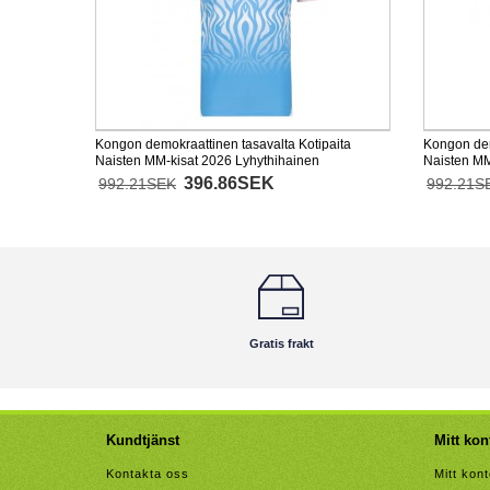
Kongon demokraattinen tasavalta Kotipaita
Kongon dem
Naisten MM-kisat 2026 Lyhythihainen
Naisten MM
396.86SEK
992.21SEK
992.21S
Gratis frakt
Kundtjänst
Mitt kon
Kontakta oss
Mitt kon