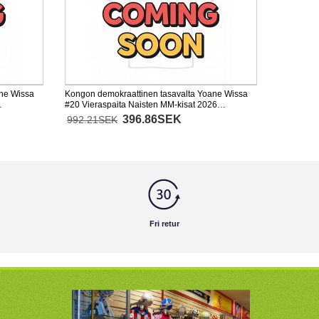
ane Wissa
Kongon demokraattinen tasavalta Yoane Wissa
#20 Vieraspaita Naisten MM-kisat 2026
Lyhythihainen
396.86SEK
992.21SEK
Fri retur