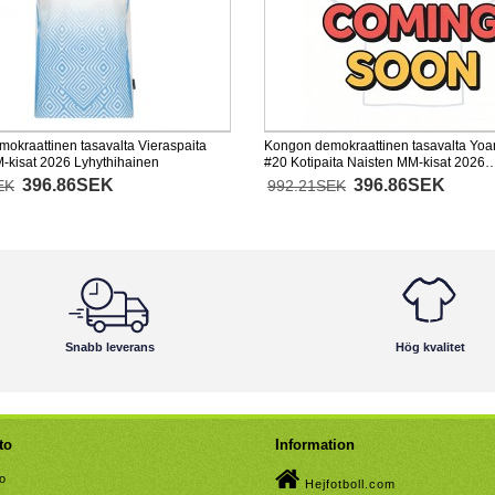
okraattinen tasavalta Vieraspaita
Kongon demokraattinen tasavalta Yo
-kisat 2026 Lyhythihainen
#20 Kotipaita Naisten MM-kisat 2026
Lyhythihainen
396.86SEK
396.86SEK
EK
992.21SEK
Snabb leverans
Hög kvalitet
to
Information
to
Hejfotboll.com