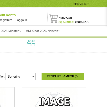
SEK
Valuta
Mitt konto
Kundvagn
Registrera
Logga in
(0) Summa:
0.00SEK
 2026 Miesten
MM-Kisat 2026 Naisten
PRODUKT JÄMFÖR (0)
ter: