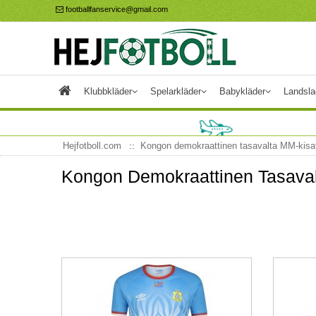
footballfanservice@gmail.com
Klubbkläder
Spelarkläder
Babykläder
Landsla
Hejfotboll.com
Kongon demokraattinen tasavalta MM-kisa
Kongon Demokraattinen Tasaval