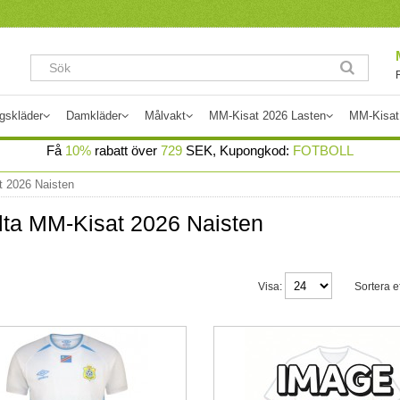
gskläder
Damkläder
Målvakt
MM-Kisat 2026 Lasten
MM-Kisat
Få
10%
rabatt över
729
SEK, Kupongkod:
FOTBOLL
t 2026 Naisten
ta MM-Kisat 2026 Naisten
Visa:
Sortera ef