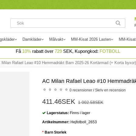
gskläder
Damkläder
Målvakt
MM-Kisat 2026 Lasten
MM-Kisat
Få
10%
rabatt över
729
SEK, Kupongkod:
FOTBOLL
 Milan Rafael Leao #10 Hemmadräkt Barn 2025-26 Kortärmad (+ Korta byxor)
AC Milan Rafael Leao #10 Hemmadräkt
0 recensioner
/
Skriv en recension
411.46SEK
1 002.58SEK
Lagerstatus:
Finns i lager
Artikelnummer:
Hejfotboll_2653
Barn Storlek