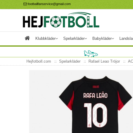
footballfanservice@gmail.com
Klubbkläder
Spelarkläder
Babykläder
Landsla
Hejfotboll.com
Spelarkläder
Rafael Leao Tröjor
AC