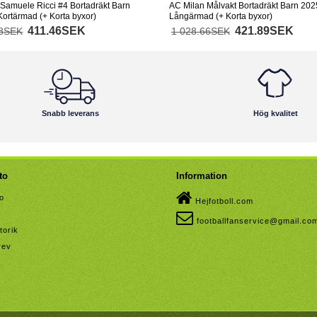
Samuele Ricci #4 Bortadräkt Barn
AC Milan Målvakt Bortadräkt Barn 202
ortärmad (+ Korta byxor)
Långärmad (+ Korta byxor)
411.46SEK
421.89SEK
58SEK
1 028.66SEK
Snabb leverans
Hög kvalitet
to
Information
to
Hejfotboll.com
footballfanservice@gmail.co
torik
rev