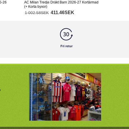
5-26
AC Milan Tredje Dräkt Barn 2026-27 Kortärmad
(+ Korta byxor)
411.46SEK
1 002.58SEK
Fri retur
m