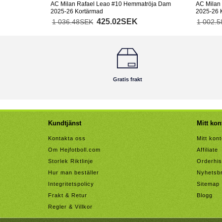
AC Milan Rafael Leao #10 Hemmatröja Dam
AC Milan 
2025-26 Kortärmad
2025-26 K
425.02SEK
1 036.48SEK
1 002.
Gratis frakt
Kundtjänst
Mitt kon
Kontakta oss
Mitt kon
Om Hejfotboll.com
Affiliate
Storlek Riktlinje
Orderhis
Hur man beställer
Nyhetsb
Integritetspolicy
Sitemap
Frakt & Retur
Blogg
Regler & Villkor