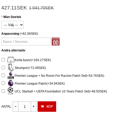
427.11SEK
1 041.70SEK
Män Storlek
Anpassning
(+62.06SEK)
Andra alternativ
Korta byxor(+164.27SEK)
Strumpor(+72.49SEK)
Premier League + No Room For Racism Patch Set(+54.76SEK)
Premier League Patch(+34.94SEK)
UCL Starball + UEFA Foundation 10 Years Patch Set(+48.50SEK)
KÖP
ANTAL: