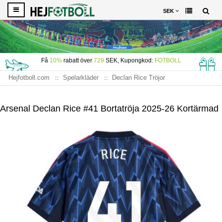
SEK
Få
10%
rabatt över
729
SEK, Kupongkod:
FOTBOLL
Hejfotboll.com
Spelarkläder
Declan Rice Tröjor
Arsenal Declan Rice #41 Bortatröja 2025-26 Kortärmad
Arsenal Declan Rice #41 Bortatröja 2025-26 Kortärmad