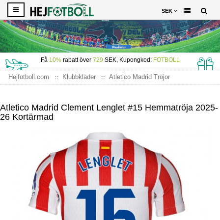
SEK
Få
10%
rabatt över
729
SEK, Kupongkod:
FOTBOLL
Hejfotboll.com
Klubbkläder
Atletico Madrid Tröjor
Atletico Madrid Clement Lenglet #15 Hemmatröja 2025-26
Kortärmad
Atletico Madrid Clement Lenglet #15 Hemmatröja 2025-
26 Kortärmad