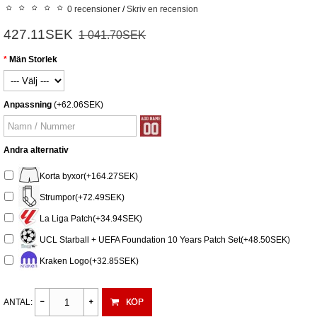
0 recensioner
/
Skriv en recension
427.11SEK
1 041.70SEK
Män Storlek
Anpassning
(+62.06SEK)
Andra alternativ
Korta byxor(+164.27SEK)
Strumpor(+72.49SEK)
La Liga Patch(+34.94SEK)
UCL Starball + UEFA Foundation 10 Years Patch Set(+48.50SEK)
Kraken Logo(+32.85SEK)
KÖP
ANTAL: