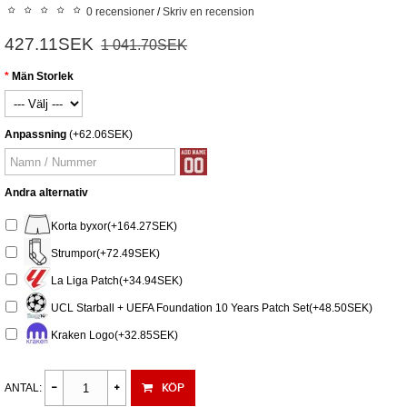
0 recensioner
/
Skriv en recension
427.11SEK
1 041.70SEK
Män Storlek
Anpassning
(+62.06SEK)
Andra alternativ
Korta byxor(+164.27SEK)
Strumpor(+72.49SEK)
La Liga Patch(+34.94SEK)
UCL Starball + UEFA Foundation 10 Years Patch Set(+48.50SEK)
Kraken Logo(+32.85SEK)
KÖP
ANTAL: