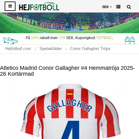
SEK
Få
10%
rabatt över
729
SEK, Kupongkod:
FOTBOLL
Hejfotboll.com
Spelarkläder
Conor Gallagher Tröjor
Atletico Madrid Conor Gallagher #4 Hemmatröja 2025-26 Kortärmad
Atletico Madrid Conor Gallagher #4 Hemmatröja 2025-
26 Kortärmad