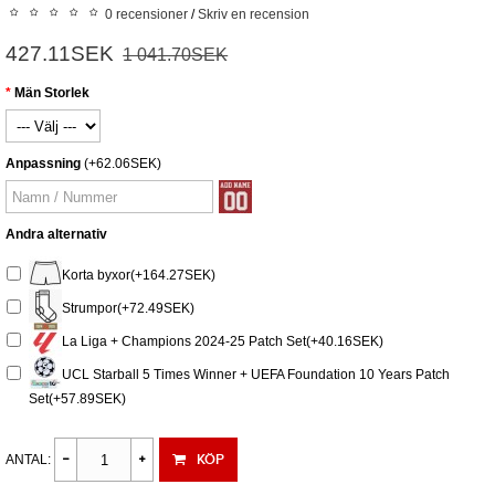
0 recensioner
/
Skriv en recension
427.11SEK
1 041.70SEK
Män Storlek
Anpassning
(+62.06SEK)
Andra alternativ
Korta byxor(+164.27SEK)
Strumpor(+72.49SEK)
La Liga + Champions 2024-25 Patch Set(+40.16SEK)
UCL Starball 5 Times Winner + UEFA Foundation 10 Years Patch
Set(+57.89SEK)
KÖP
ANTAL: