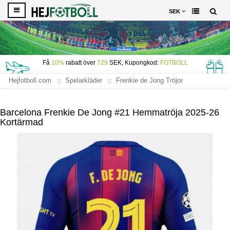
SEK
Få
10%
rabatt över
729
SEK, Kupongkod:
FOTBOLL
Hejfotboll.com
Spelarkläder
Frenkie de Jong Tröjor
Barcelona Frenkie de Jong #21 Hemmatröja 2025-26 Kortärmad
Barcelona Frenkie De Jong #21 Hemmatröja 2025-26
Kortärmad