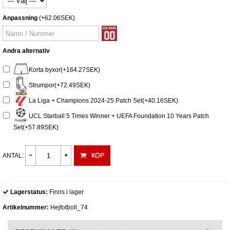
Anpassning
(+62.06SEK)
Andra alternativ
Korta byxor(+164.27SEK)
Strumpor(+72.49SEK)
La Liga + Champions 2024-25 Patch Set(+40.16SEK)
UCL Starball 5 Times Winner + UEFA Foundation 10 Years Patch
Set(+57.89SEK)
KÖP
ANTAL:
Lagerstatus:
Finns i lager
Artikelnummer:
Hejfotboll_74