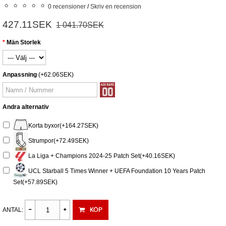
0 recensioner
/
Skriv en recension
427.11SEK
1 041.70SEK
Män Storlek
Anpassning
(+62.06SEK)
Andra alternativ
Korta byxor(+164.27SEK)
Strumpor(+72.49SEK)
La Liga + Champions 2024-25 Patch Set(+40.16SEK)
UCL Starball 5 Times Winner + UEFA Foundation 10 Years Patch
Set(+57.89SEK)
KÖP
ANTAL: