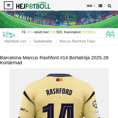
SEK
Få
10%
rabatt över
729
SEK, Kupongkod:
FOTBOLL
Hejfotboll.com
Spelarkläder
Marcus Rashford Tröjor
Barcelona Marcus Rashford #14 Bortatröja 2025-26 Kortärmad
Barcelona Marcus Rashford #14 Bortatröja 2025-26
Kortärmad