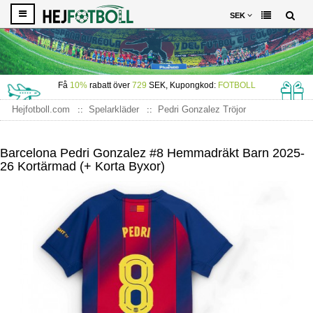
SEK
Få
10%
rabatt över
729
SEK, Kupongkod:
FOTBOLL
Hejfotboll.com
Spelarkläder
Pedri Gonzalez Tröjor
Barcelona Pedri Gonzalez #8 Hemmadräkt Barn 2025-26
Kortärmad (+ Korta byxor)
Barcelona Pedri Gonzalez #8 Hemmadräkt Barn 2025-
26 Kortärmad (+ Korta Byxor)