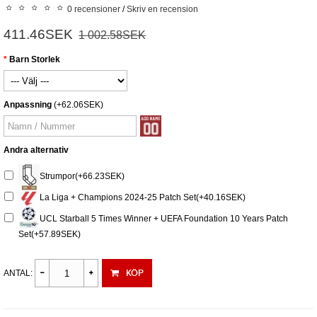
0 recensioner
/
Skriv en recension
411.46SEK
1 002.58SEK
Barn Storlek
Anpassning
(+62.06SEK)
Andra alternativ
Strumpor(+66.23SEK)
La Liga + Champions 2024-25 Patch Set(+40.16SEK)
UCL Starball 5 Times Winner + UEFA Foundation 10 Years Patch
Set(+57.89SEK)
KÖP
ANTAL: