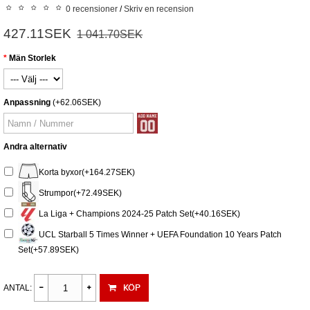
0 recensioner
/
Skriv en recension
427.11SEK
1 041.70SEK
Män Storlek
Anpassning
(+62.06SEK)
Andra alternativ
Korta byxor(+164.27SEK)
Strumpor(+72.49SEK)
La Liga + Champions 2024-25 Patch Set(+40.16SEK)
UCL Starball 5 Times Winner + UEFA Foundation 10 Years Patch
Set(+57.89SEK)
KÖP
ANTAL: