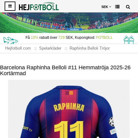
SEK
Få
10%
rabatt över
729
SEK, Kupongkod:
FOTBOLL
Hejfotboll.com
Spelarkläder
Raphinha Belloli Tröjor
Barcelona Raphinha Belloli #11 Hemmatröja 2025-26 Kortärmad
Barcelona Raphinha Belloli #11 Hemmatröja 2025-26
Kortärmad