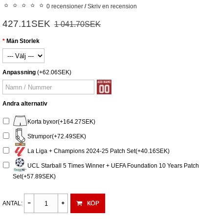
0 recensioner
/
Skriv en recension
427.11SEK
1 041.70SEK
Män Storlek
Anpassning
(+62.06SEK)
Andra alternativ
Korta byxor(+164.27SEK)
Strumpor(+72.49SEK)
La Liga + Champions 2024-25 Patch Set(+40.16SEK)
UCL Starball 5 Times Winner + UEFA Foundation 10 Years Patch
Set(+57.89SEK)
KÖP
ANTAL: