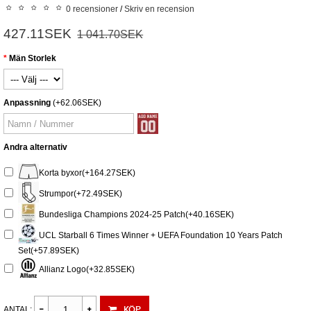
0 recensioner
/
Skriv en recension
427.11SEK
1 041.70SEK
Män Storlek
Anpassning
(+62.06SEK)
Andra alternativ
Korta byxor(+164.27SEK)
Strumpor(+72.49SEK)
Bundesliga Champions 2024-25 Patch(+40.16SEK)
UCL Starball 6 Times Winner + UEFA Foundation 10 Years Patch
Set(+57.89SEK)
Allianz Logo(+32.85SEK)
KÖP
ANTAL: