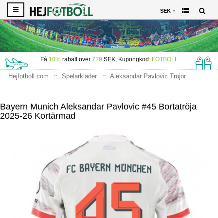
SEK
Få
10%
rabatt över
729
SEK, Kupongkod:
FOTBOLL
Hejfotboll.com
Spelarkläder
Aleksandar Pavlovic Tröjor
Bayern Munich Aleksandar Pavlovic #45 Bortatröja 2025-26
Kortärmad
Bayern Munich Aleksandar Pavlovic #45 Bortatröja
2025-26 Kortärmad