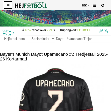
SEK
Få
10%
rabatt över
729
SEK, Kupongkod:
FOTBOLL
Hejfotboll.com
Spelarkläder
Dayot Upamecano Tröjor
Bayern Munich Dayot Upamecano #2 Tredjeställ 2025-26
Kortärmad
Bayern Munich Dayot Upamecano #2 Tredjeställ 2025-
26 Kortärmad