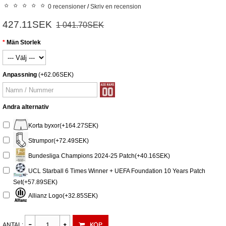
0 recensioner
/
Skriv en recension
427.11SEK
1 041.70SEK
Män Storlek
Anpassning
(+62.06SEK)
Andra alternativ
Korta byxor(+164.27SEK)
Strumpor(+72.49SEK)
Bundesliga Champions 2024-25 Patch(+40.16SEK)
UCL Starball 6 Times Winner + UEFA Foundation 10 Years Patch
Set(+57.89SEK)
Allianz Logo(+32.85SEK)
KÖP
ANTAL: