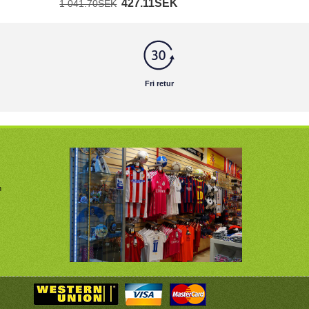
427.11SEK
1 041.70SEK
Fri retur
m