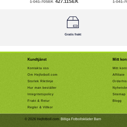
427.11SEK
1 041.70SEK
1 041.
Gratis frakt
Kundtjänst
Mitt kon
Kontakta oss
Mitt kon
Om Hejfotboll.com
Affiliate
Storlek Riktlinje
Orderhis
Hur man beställer
Nyhetsb
Integritetspolicy
Sitemap
Frakt & Retur
Blogg
Regler & Villkor
© 2026 Hejfotboll.com.
Billiga Fotbollskläder Barn
.