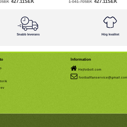
427.11SEK
427.11SEK
70SEK
1 041.70SEK
Snabb leverans
Hög kvalitet
to
Information
to
Hejfotboll.com
footballfanservice@gmail.co
torik
rev