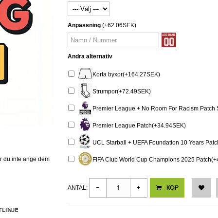
Anpassning
(+62.06SEK)
Andra alternativ
Korta byxor(+164.27SEK)
Strumpor(+72.49SEK)
Premier League + No Room For Racism Patch 
Premier League Patch(+34.94SEK)
UCL Starball + UEFA Foundation 10 Years Pat
er du inte ange dem
FIFA Club World Cup Champions 2025 Patch(
KÖP
ANTAL:
TLINJE