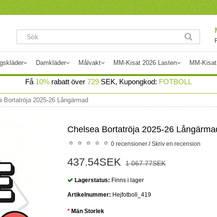
gskläder
Damkläder
Målvakt
MM-Kisat 2026 Lasten
MM-Kisat
Få
10%
rabatt över
729
SEK, Kupongkod:
FOTBOLL
a Bortatröja 2025-26 Långärmad
Chelsea Bortatröja 2025-26 Långärma
0 recensioner
/
Skriv en recension
437.54SEK
1 067.77SEK
Lagerstatus:
Finns i lager
Artikelnummer:
Hejfotboll_419
Män Storlek