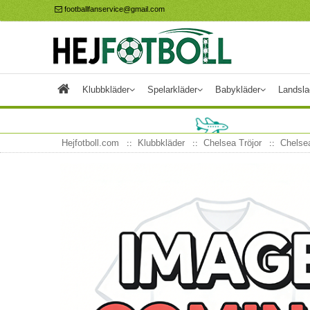
footballfanservice@gmail.com
Klubbkläder
Spelarkläder
Babykläder
Landsla
Hejfotboll.com
Klubbkläder
Chelsea Tröjor
Chelse