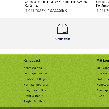
Chelsea Romeo Lavia #45 Tredjeställ 2025-26
Chelsea J
Kortärmad
Kortärma
427.11SEK
1 041.70SEK
1 041.
Gratis frakt
Kundtjänst
Mitt kon
Kontakta oss
Mitt kon
Om Hejfotboll.com
Affiliate
Storlek Riktlinje
Orderhis
Hur man beställer
Nyhetsb
Integritetspolicy
Sitemap
Frakt & Retur
Blogg
Regler & Villkor