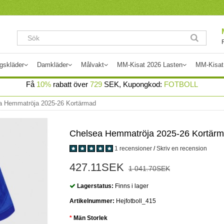
gskläder
Damkläder
Målvakt
MM-Kisat 2026 Lasten
MM-Kisat
Få
10%
rabatt över
729
SEK, Kupongkod:
FOTBOLL
a Hemmatröja 2025-26 Kortärmad
Chelsea Hemmatröja 2025-26 Kortär
1 recensioner
/
Skriv en recension
427.11SEK
1 041.70SEK
Lagerstatus:
Finns i lager
Artikelnummer:
Hejfotboll_415
Män Storlek