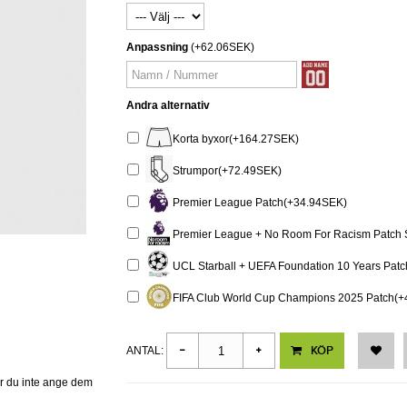
Anpassning
(+62.06SEK)
Andra alternativ
Korta byxor(+164.27SEK)
Strumpor(+72.49SEK)
Premier League Patch(+34.94SEK)
Premier League + No Room For Racism Patch 
UCL Starball + UEFA Foundation 10 Years Pat
FIFA Club World Cup Champions 2025 Patch(
KÖP
ANTAL:
er du inte ange dem