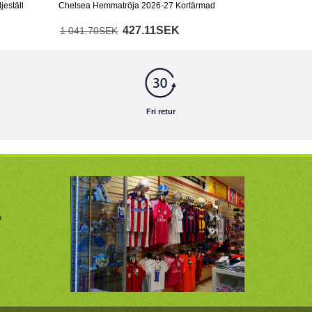
eställ
Chelsea Hemmatröja 2026-27 Kortärmad
427.11SEK
1 041.70SEK
Fri retur
m