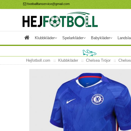
footballfanservice@gmail.com
Klubbkläder
Spelarkläder
Babykläder
Landsla
Hejfotboll.com
Klubbkläder
Chelsea Tröjor
Chelse