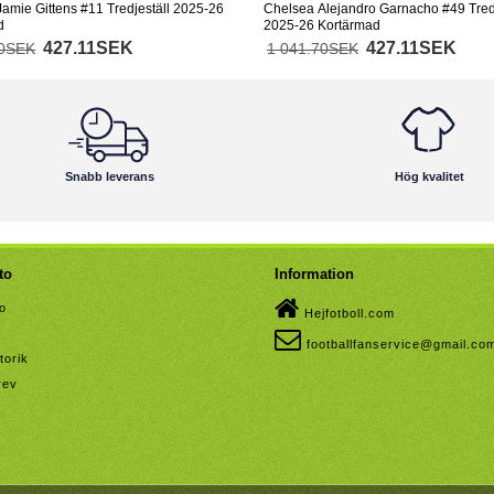
amie Gittens #11 Tredjeställ 2025-26
Chelsea Alejandro Garnacho #49 Tredj
d
2025-26 Kortärmad
427.11SEK
427.11SEK
70SEK
1 041.70SEK
Snabb leverans
Hög kvalitet
to
Information
to
Hejfotboll.com
footballfanservice@gmail.co
torik
rev