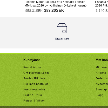
Espanja Marc Cucurella #24 Kotipaita Lapsille
Espanja M
MM-kisat 2026 Lyhythihainen (+ Lyhyet housut)
2026 Pitk
383.30SEK
958.31SEK
1 140.
Gratis frakt
Kundtjänst
Mitt kon
Kontakta oss
Mitt kon
Om Hejfotboll.com
Affiliate
Storlek Riktlinje
Orderhis
Hur man beställer
Nyhetsb
Integritetspolicy
Sitemap
Frakt & Retur
Blogg
Regler & Villkor