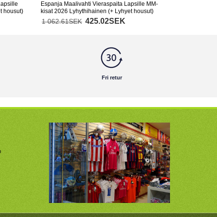
apsille
Espanja Maalivahti Vieraspaita Lapsille MM-
t housut)
kisat 2026 Lyhythihainen (+ Lyhyet housut)
425.02SEK
1 062.61SEK
Fri retur
m