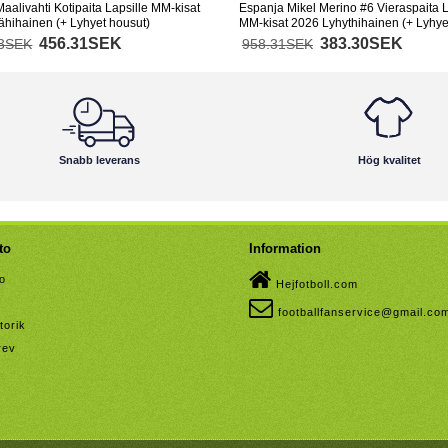
aalivahti Kotipaita Lapsille MM-kisat
Espanja Mikel Merino #6 Vieraspaita L
ähihainen (+ Lyhyet housut)
MM-kisat 2026 Lyhythihainen (+ Lyhye
456.31SEK
383.30SEK
83SEK
958.31SEK
Snabb leverans
Hög kvalitet
to
Information
to
Hejfotboll.com
footballfanservice@gmail.co
torik
rev