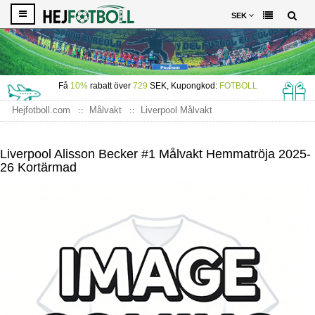
SEK
Få
10%
rabatt över
729
SEK, Kupongkod:
FOTBOLL
Hejfotboll.com
Målvakt
Liverpool Målvakt
Liverpool Alisson Becker #1 Målvakt Hemmatröja 2025-26
Kortärmad
Liverpool Alisson Becker #1 Målvakt Hemmatröja 2025-
26 Kortärmad