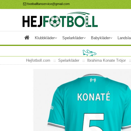
footballfanservice@gmail.com
Klubbkläder
Spelarkläder
Babykläder
Landsla
Hejfotboll.com
Spelarkläder
Ibrahima Konate Tröjor