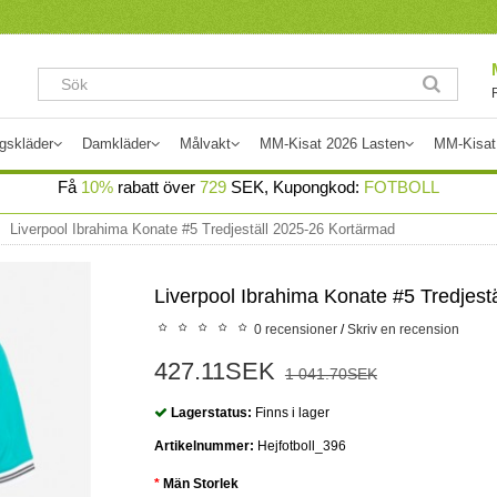
gskläder
Damkläder
Målvakt
MM-Kisat 2026 Lasten
MM-Kisat
Få
10%
rabatt över
729
SEK, Kupongkod:
FOTBOLL
Liverpool Ibrahima Konate #5 Tredjeställ 2025-26 Kortärmad
Liverpool Ibrahima Konate #5 Tredjest
0 recensioner
/
Skriv en recension
427.11SEK
1 041.70SEK
Lagerstatus:
Finns i lager
Artikelnummer:
Hejfotboll_396
Män Storlek