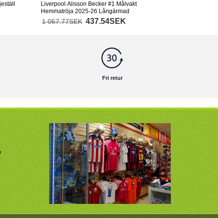
eställ
Liverpool Alisson Becker #1 Målvakt
Hemmatröja 2025-26 Långärmad
437.54SEK
1 067.77SEK
Fri retur
m