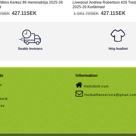
 Milos Kerkez #6 Hemmatröja 2025-26
Liverpool Andrew Robertson #26 Tredj
d
2025-26 Kortärmad
427.11SEK
427.11SEK
70SEK
1 041.70SEK
Snabb leverans
Hög kvalitet
to
Information
to
Hejfotboll.com
footballfanservice@gmail.co
torik
rev