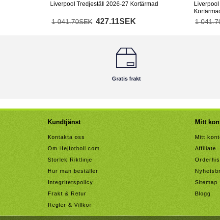
Liverpool Tredjeställ 2026-27 Kortärmad
Liverpool
Kortärma
427.11SEK
1 041.70SEK
1 041.
Gratis frakt
Kundtjänst
Mitt kon
Kontakta oss
Mitt kon
Om Hejfotboll.com
Affiliate
Storlek Riktlinje
Orderhis
Hur man beställer
Nyhetsb
Integritetspolicy
Sitemap
Frakt & Retur
Blogg
Regler & Villkor