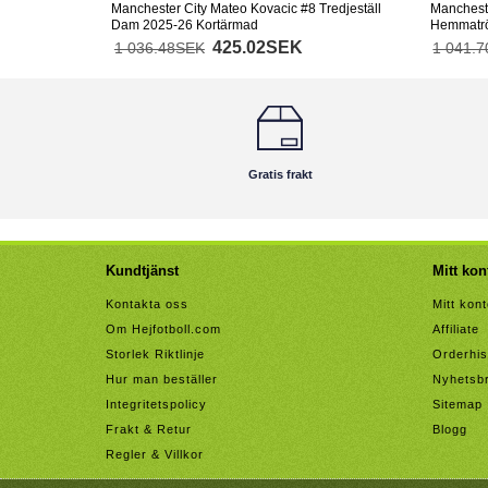
Manchester City Mateo Kovacic #8 Tredjeställ
Mancheste
Dam 2025-26 Kortärmad
Hemmatrö
425.02SEK
1 036.48SEK
1 041.
Gratis frakt
Kundtjänst
Mitt kon
Kontakta oss
Mitt kon
Om Hejfotboll.com
Affiliate
Storlek Riktlinje
Orderhis
Hur man beställer
Nyhetsb
Integritetspolicy
Sitemap
Frakt & Retur
Blogg
Regler & Villkor