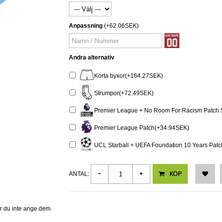
Anpassning
(+62.06SEK)
Andra alternativ
Korta byxor(+164.27SEK)
Strumpor(+72.49SEK)
Premier League + No Room For Racism Patch 
Premier League Patch(+34.94SEK)
UCL Starball + UEFA Foundation 10 Years Pat
KÖP
ANTAL:
er du inte ange dem