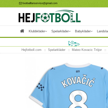
footballfanservice@gmail.com
Klubbkläder
Spelarkläder
Babykläder
Landsla
Hejfotboll.com
Spelarkläder
Mateo Kovacic Tröjor