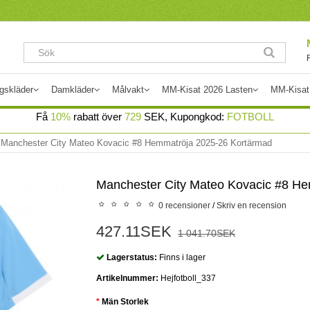
gskläder
Damkläder
Målvakt
MM-Kisat 2026 Lasten
MM-Kisat
Få
10%
rabatt över
729
SEK, Kupongkod:
FOTBOLL
Manchester City Mateo Kovacic #8 Hemmatröja 2025-26 Kortärmad
Manchester City Mateo Kovacic #8 H
0 recensioner
/
Skriv en recension
427.11SEK
1 041.70SEK
Lagerstatus:
Finns i lager
Artikelnummer:
Hejfotboll_337
Män Storlek