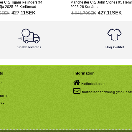
r City Tijjani Reijnders #4
Manchester City John Stones #5 Hem
ja 2025-26 Kortärmad
2025-26 Kortärmad
427.11SEK
427.11SEK
70SEK
1 041.70SEK
Snabb leverans
Hög kvalitet
to
Information
to
Hejfotboll.com
footballfanservice@gmail.co
torik
rev