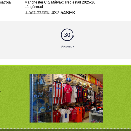
matröja
Manchester City Målvakt Tredjeställ 2025-26
Långärmad
437.54SEK
1 067.77SEK
Fri retur
m