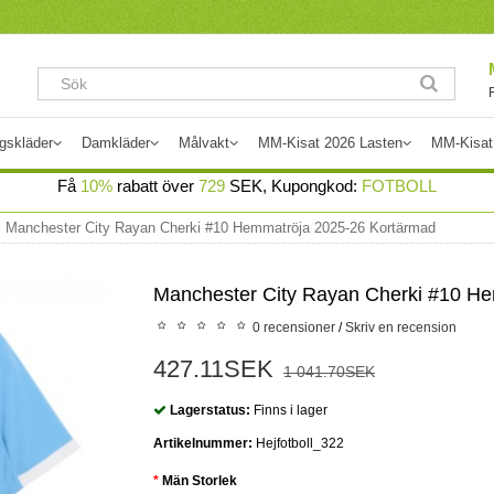
gskläder
Damkläder
Målvakt
MM-Kisat 2026 Lasten
MM-Kisat
Få
10%
rabatt över
729
SEK, Kupongkod:
FOTBOLL
Manchester City Rayan Cherki #10 Hemmatröja 2025-26 Kortärmad
Manchester City Rayan Cherki #10 H
0 recensioner
/
Skriv en recension
427.11SEK
1 041.70SEK
Lagerstatus:
Finns i lager
Artikelnummer:
Hejfotboll_322
Män Storlek