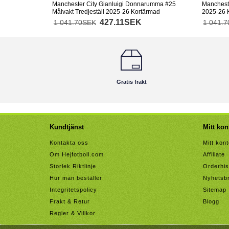
Manchester City Gianluigi Donnarumma #25
Mancheste
Målvakt Tredjeställ 2025-26 Kortärmad
2025-26 
427.11SEK
1 041.70SEK
1 041.
Gratis frakt
Kundtjänst
Mitt kon
Kontakta oss
Mitt kon
Om Hejfotboll.com
Affiliate
Storlek Riktlinje
Orderhis
Hur man beställer
Nyhetsb
Integritetspolicy
Sitemap
Frakt & Retur
Blogg
Regler & Villkor