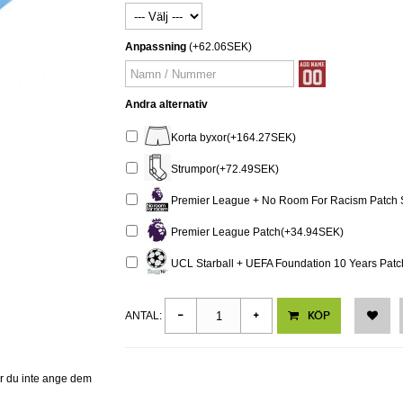
Anpassning
(+62.06SEK)
Andra alternativ
Korta byxor(+164.27SEK)
Strumpor(+72.49SEK)
Premier League + No Room For Racism Patch 
Premier League Patch(+34.94SEK)
UCL Starball + UEFA Foundation 10 Years Pat
KÖP
ANTAL:
er du inte ange dem