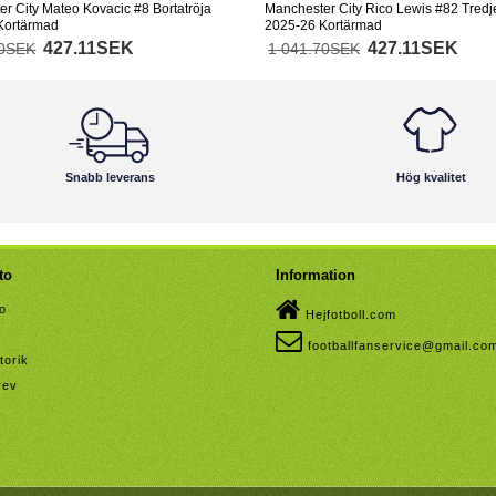
r City Mateo Kovacic #8 Bortatröja
Manchester City Rico Lewis #82 Tredje
Kortärmad
2025-26 Kortärmad
427.11SEK
427.11SEK
70SEK
1 041.70SEK
Snabb leverans
Hög kvalitet
to
Information
to
Hejfotboll.com
footballfanservice@gmail.co
torik
rev