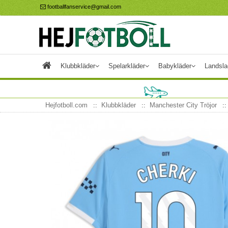
footballfanservice@gmail.com
Klubbkläder
Spelarkläder
Babykläder
Landsla
Hejfotboll.com
Klubbkläder
Manchester City Tröjor