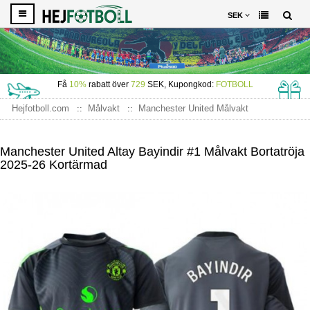
SEK
Få
10%
rabatt över
729
SEK, Kupongkod:
FOTBOLL
Hejfotboll.com
Målvakt
Manchester United Målvakt
Manchester United Altay Bayindir #1 Målvakt Bortatröja 2025-26
Kortärmad
Manchester United Altay Bayindir #1 Målvakt Bortatröja
2025-26 Kortärmad