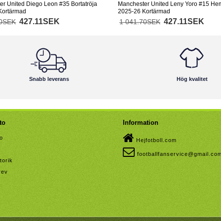
r United Diego Leon #35 Bortatröja
Manchester United Leny Yoro #15 He
Kortärmad
2025-26 Kortärmad
427.11SEK
427.11SEK
70SEK
1 041.70SEK
Snabb leverans
Hög kvalitet
to
Information
to
Hejfotboll.com
footballfanservice@gmail.co
torik
rev