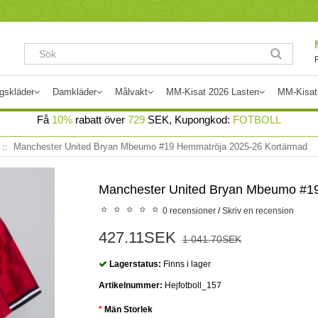
gskläder
Damkläder
Målvakt
MM-Kisat 2026 Lasten
MM-Kisat
Få
10%
rabatt över
729
SEK, Kupongkod:
FOTBOLL
Manchester United Bryan Mbeumo #19 Hemmatröja 2025-26 Kortärmad
Manchester United Bryan Mbeumo #1
0 recensioner
/
Skriv en recension
427.11SEK
1 041.70SEK
Lagerstatus:
Finns i lager
Artikelnummer:
Hejfotboll_157
Män Storlek