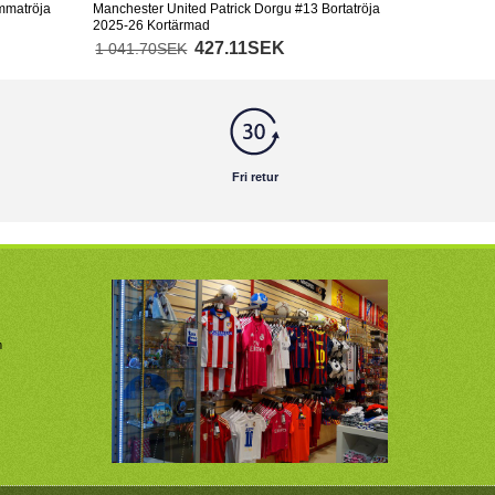
mmatröja
Manchester United Patrick Dorgu #13 Bortatröja
2025-26 Kortärmad
427.11SEK
1 041.70SEK
Fri retur
m