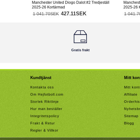
Manchester United Diogo Dalot #2 Tredjeställ
Mancheste
2025-26 Kortärmad
2025-26 
427.11SEK
1 041.70SEK
1 041.
Gratis frakt
Kundtjänst
Mitt kon
Kontakta oss
Mitt kon
Om Hejfotboll.com
Affiliate
Storlek Riktlinje
Orderhis
Hur man beställer
Nyhetsb
Integritetspolicy
Sitemap
Frakt & Retur
Blogg
Regler & Villkor